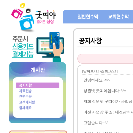
[날짜:03.13 /조회:3293 ]
안녕하세요~!^^
성원넷 굿띠야입니다~!^^
저희 성원넷 굿띠야가 사업장을
이전 사업장 주소 : 대전광역시 
고맙습니다~^^