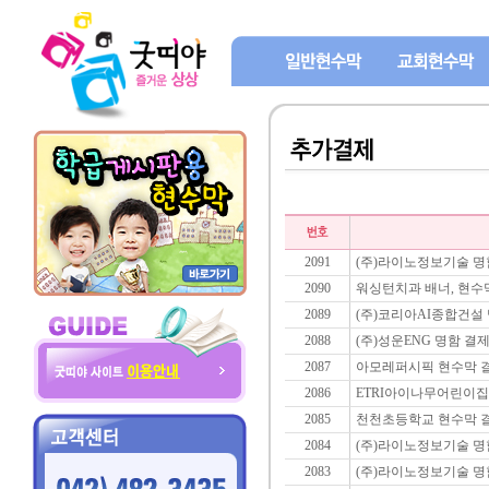
2091
(주)라이노정보기술 명
2090
워싱턴치과 배너, 현수
2089
(주)코리아AI종합건설
2088
(주)성운ENG 명함 결
2087
아모레퍼시픽 현수막 결
2086
ETRI아이나무어린이집
2085
천천초등학교 현수막 결
2084
(주)라이노정보기술 명
2083
(주)라이노정보기술 명함