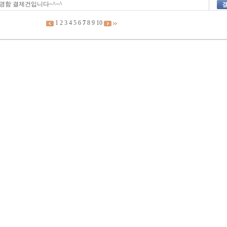
 명함 결제건입니다~^~^
1
2
3
4
5
6
7
8
9
10