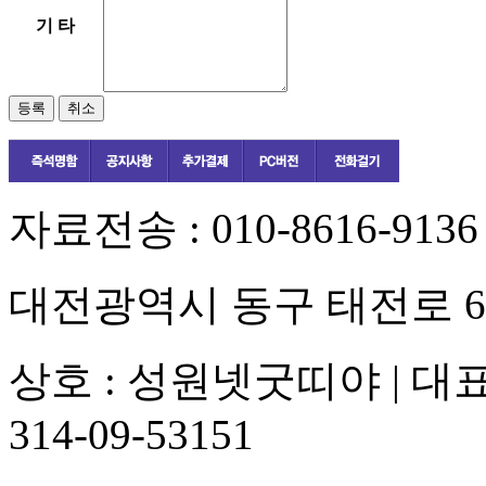
기 타
자료전송 :
010-8616-9136
대전광역시 동구 태전로 66, 
상호 :
성원넷굿띠야
| 대표
314-09-53151