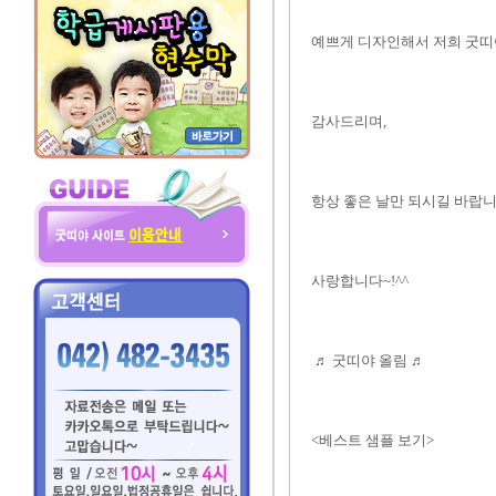
예쁘게 디자인해서 저희 굿띠야
감사드리며,
항상 좋은 날만 되시길 바랍니다
사랑합니다~!^^
♬ 굿띠야 올림 ♬
<베스트 샘플 보기>