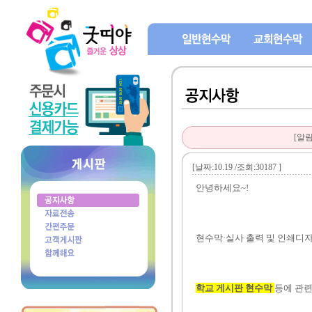
[알
[날짜:10.19 /조회:30187 ]
안녕하세요~!
현수막·실사 출력 및 인쇄디자
학교 게시판 현수막
등에 관