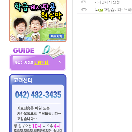
671
거래명세서 요청
670
고맙습니다~^^ 